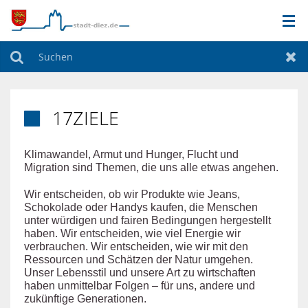
AKTUELLES
Suchen
Zur
STADT & VERWALTUNG
17ZIELE

FREIZEIT & KULTUR
Klimawandel, Armut und Hunger, Flucht und
Migration sind Themen, die uns alle etwas angehen.
BILDUNG & SOZIALES
Wir entscheiden, ob wir Produkte wie Jeans,
Schokolade oder Handys kaufen, die Menschen
WIRTSCHAFT & BAUEN
unter würdigen und fairen Bedingungen hergestellt
haben. Wir entscheiden, wie viel Energie wir
verbrauchen. Wir entscheiden, wie wir mit den
Ressourcen und Schätzen der Natur umgehen.
Unser Lebensstil und unsere Art zu wirtschaften
haben unmittelbar Folgen – für uns, andere und
zukünftige Generationen.