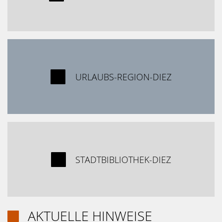

URLAUBS-REGION-DIEZ

STADTBIBLIOTHEK-DIEZ
AKTUELLE HINWEISE
