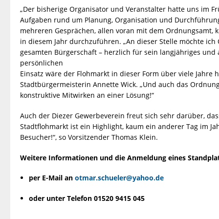
„Der bisherige Organisator und Veranstalter hatte uns im F
Aufgaben rund um Planung, Organisation und Durchführung
mehreren Gesprächen, allen voran mit dem Ordnungsamt, k
in diesem Jahr durchzuführen. „An dieser Stelle möchte ic
gesamten Bürgerschaft – herzlich für sein langjähriges un
persönlichen
Einsatz wäre der Flohmarkt in dieser Form über viele Jahre 
Stadtbürgermeisterin Annette Wick. „Und auch das Ordnung
konstruktive Mitwirken an einer Lösung!“
Auch der Diezer Gewerbeverein freut sich sehr darüber, dass
Stadtflohmarkt ist ein Highlight, kaum ein anderer Tag im J
Besucher!“, so Vorsitzender Thomas Klein.
Weitere Informationen und die Anmeldung eines Standpla
per E-Mail an
otmar.schueler@yahoo.de
oder unter Telefon 01520 9415 045