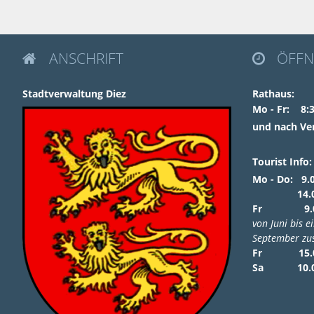
ANSCHRIFT
ÖFFN


Stadtverwaltung Diez
Rathaus:
Mo - Fr: 8:3
und nach Ve
Tourist Info:
Mo - Do: 9.0
14.00 – 
Fr 9.00 
von Juni bis e
September zus
Fr 15.00 
Sa 10.00 