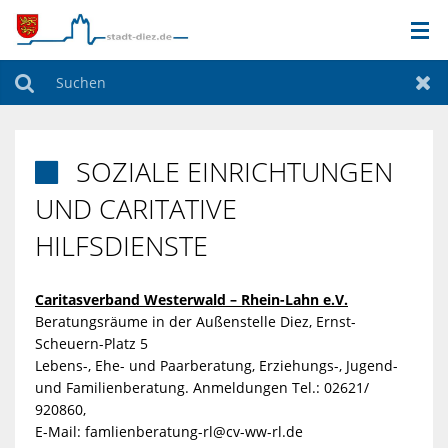
AKTUELLES
Suchen
Zur
STADT & VERWALTUNG
SOZIALE EINRICHTUNGEN

FREIZEIT & KULTUR
UND CARITATIVE
HILFSDIENSTE
BILDUNG & SOZIALES
Caritasverband Westerwald – Rhein-Lahn e.V.
WIRTSCHAFT & BAUEN
Beratungsräume in der Außenstelle Diez, Ernst-
Scheuern-Platz 5
Lebens-, Ehe- und Paarberatung, Erziehungs-, Jugend-
und Familienberatung. Anmeldungen Tel.: 02621/
920860,
E-Mail:
famlienberatung-rl@cv-ww-rl.de