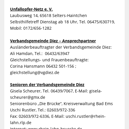
Unfallopfer-Netz e. V.
Laubusweg 14, 65618 Selters-Haintchen
Selbsthilfetreff Dienstag ab 18 Uhr, Tel. 06475/630719,
Mobil: 0172/656-1282
Verbandsgemeinde Diez – Ansprechpartner
Ausländerbeauftragter der Verbandsgemeinde Diez:
Ali Hamdan, Tel.: 06432/63947
Gleichstellungs- und Frauenbeauftragte:
Corina Hansmann 06432 501-156 ;
gleichstellung@vgdiez.de
Senioren der Verbandsgemeinde Diez
Gisela Scheurer, Tel. 06439/7067, E-Mail:
gisela-
scheurer@gmx.de
Seniorenbüro ,,Die Brücke“, Kreisverwaltung Bad Ems
Uschi Rustler, Tel.: 02603/972-336
Fax: 02603/972-6336, E-Mail:
uschi.rustler@rhein-
lahn.rlp.de
Internet: www.rhein-lahn-bruecke.de