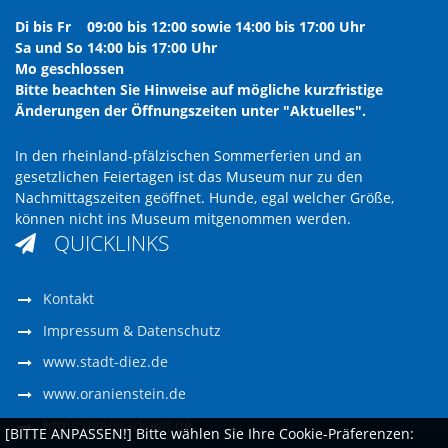
Di bis Fr 09:00 bis 12:00 sowie 14:00 bis 17:00 Uhr
Sa und So 14:00 bis 17:00 Uhr
Mo geschlossen
Bitte beachten Sie Hinweise auf mögliche kurzfristige
Änderungen der Öffnungszeiten unter "Aktuelles".
In den rheinland-pfälzischen Sommerferien und an
gesetzlichen Feiertagen ist das Museum nur zu den
Nachmittagszeiten geöffnet. Hunde, egal welcher Größe,
können nicht ins Museum mitgenommen werden.
QUICKLINKS

Kontakt
Impressum & Datenschutz
www.stadt-diez.de
www.oranienstein.de
https://geopark-wlt.de
[BITTE ANPASSEN!] Bitte wählen Sie Ihre Cookie-Präferenzen: