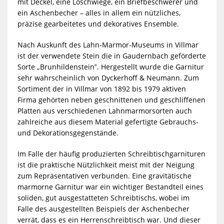
MEDIENDATEIEN
mit Deckel, eine Löschwiege, ein Briefbeschwerer und
ein Aschenbecher – alles in allem ein nützliches,
präzise gearbeitetes und dekoratives Ensemble.
Nach Auskunft des Lahn-Marmor-Museums in Villmar
ist der verwendete Stein die in Gaudernbach geförderte
Sorte „Brunhildenstein‟. Hergestellt wurde die Garnitur
sehr wahrscheinlich von Dyckerhoff & Neumann. Zum
Sortiment der in Villmar von 1892 bis 1979 aktiven
Firma gehörten neben geschnittenen und geschliffenen
Platten aus verschiedenen Lahnmarmorsorten auch
zahlreiche aus diesem Material gefertigte Gebrauchs-
und Dekorationsgegenstände.
Im Falle der häufig produzierten Schreibtischgarnituren
ist die praktische Nützlichkeit meist mit der Neigung
zum Repräsentativen verbunden. Eine gravitätische
marmorne Garnitur war ein wichtiger Bestandteil eines
soliden, gut ausgestatteten Schreibtischs, wobei im
Falle des ausgestellten Beispiels der Aschenbecher
verrät, dass es ein Herrenschreibtisch war. Und dieser