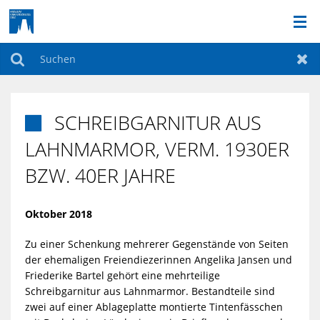
DAS MUSEUM
Suchen
Zur
AKTUELLES
SCHREIBGARNITUR AUS

DAUERAUSSTELLUNG
LAHNMARMOR, VERM. 1930ER
BZW. 40ER JAHRE
BILDERGALERIE
AKTIONEN & FÜHRUNGEN
Oktober 2018
Zu einer Schenkung mehrerer Gegenstände von Seiten
SO FINDEN SIE UNS
der ehemaligen Freiendiezerinnen Angelika Jansen und
Friederike Bartel gehört eine mehrteilige
SONDERAUSSTELLUNGEN
Schreibgarnitur aus Lahnmarmor. Bestandteile sind
zwei auf einer Ablageplatte montierte Tintenfässchen