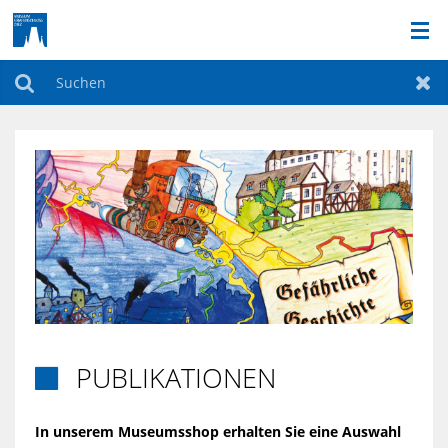
DAS MUSEUM
Suchen
Zur
AKTUELLES
DAUERAUSSTELLUNG
BILDERGALERIE
AKTIONEN & FÜHRUNGEN
SO FINDEN SIE UNS
PUBLIKATIONEN

SONDERAUSSTELLUNGEN
In unserem Museumsshop erhalten Sie eine Auswahl