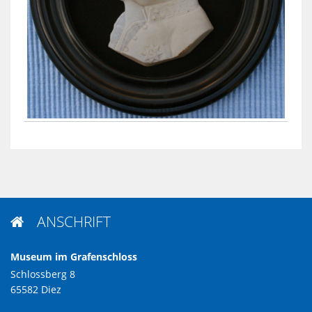
ANSCHRIFT

Museum im Grafenschloss
Schlossberg 8
65582 Diez